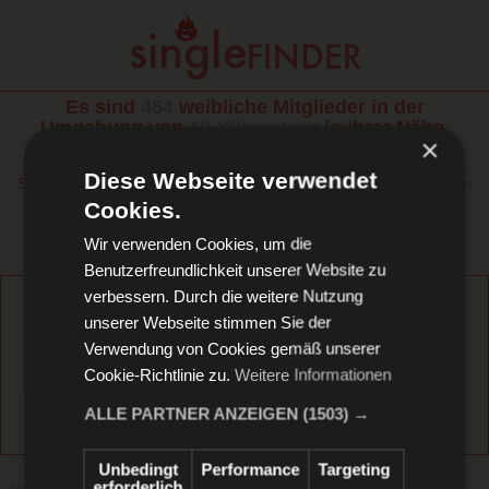
Es sind
464
weibliche Mitglieder in der
Umgebung von
10 Kilometern
in ihrer Nähe.
×
Diese Frauen sind auf tolle Flirts aus.
Diese Webseite verwendet
Sie haben Glück, in den nächsten
12 Minuten und 40 Sekunden
ist die Registrierung für Männer
KOSTENLOS
Cookies.
Doch bevor Sie starten, beantworten Sie bitte diese einfachen
Wir verwenden Cookies, um die
Fragen:
Benutzerfreundlichkeit unserer Website zu
verbessern. Durch die weitere Nutzung
Sind Sie über 18?
unserer Webseite stimmen Sie der
Verwendung von Cookies gemäß unserer
Cookie-Richtlinie zu.
Weitere Informationen
JA
NEIN
ALLE PARTNER ANZEIGEN
(1503) →
Unbedingt
Performance
Targeting
erforderlich
Hinweis: